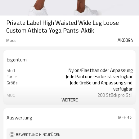
Private Label High Waisted Wide Leg Loose
Custom Athleta Yoga Pants-Aktik
AK0094
Modell
Eigentum
Nylon/Elasthan oder Anpassung
Stoff
Jede Pantone-Farbe ist verfügbar
Farbe
Jede Größe und Anpassung sind
Größe
verfügbar
200 Stück pro Stil
MOQ
WEITERE
Drucken, Sticken,
Logo
Wärmeübertragung, ect
Feuchtigkeitstransport, schnell
Feature
Auswertung
MEHR
trocknend, antistatisch
BEWERTUNG HINZUFÜGEN