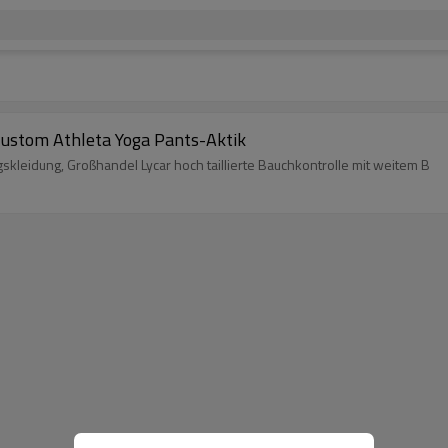
Custom Athleta Yoga Pants-Aktik
skleidung, Großhandel Lycar hoch taillierte Bauchkontrolle mit weitem B