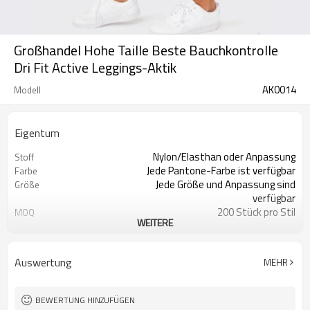
Großhandel Hohe Taille Beste Bauchkontrolle
Dri Fit Active Leggings-Aktik
AK0014
Modell
Eigentum
Nylon/Elasthan oder Anpassung
Stoff
Jede Pantone-Farbe ist verfügbar
Farbe
Jede Größe und Anpassung sind
Größe
verfügbar
200 Stück pro Stil
MOQ
WEITERE
Drucken, Sticken,
Logo
Wärmeübertragung, ect
Feuchtigkeitstransport, schnell
Feature
Auswertung
MEHR
trocknend, antistatisch
BEWERTUNG HINZUFÜGEN