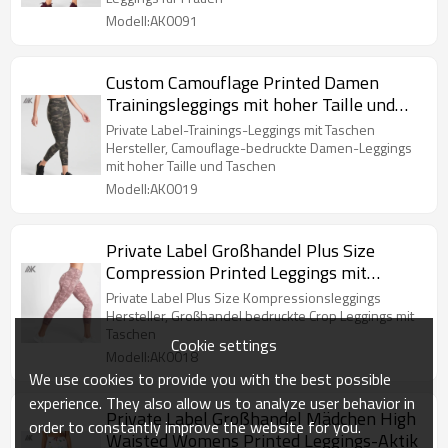
Modell:AK0091
Custom Camouflage Printed Damen
Trainingsleggings mit hoher Taille und
Taschen-Aktik
Private Label-Trainings-Leggings mit Taschen
Hersteller, Camouflage-bedruckte Damen-Leggings
mit hoher Taille und Taschen
Modell:AK0019
Private Label Großhandel Plus Size
Compression Printed Leggings mit
Taschen-Aktik
Private Label Plus Size Kompressionsleggings
Hersteller, Großhandel bedruckte Crop Leggings mit
Taschen
Cookie settings
Modell:AK0018
We use cookies to provide you with the best possible
experience. They also allow us to analyze user behavior in
Private Label Großhandel Mädchen High
order to constantly improve the website for you.
Waisted Womens Printed Leggings-Aktik