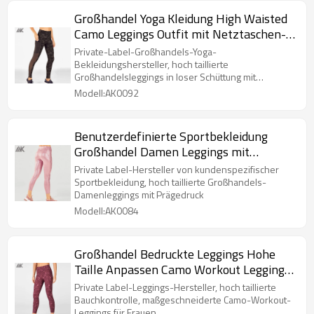
Großhandel Yoga Kleidung High Waisted
Camo Leggings Outfit mit Netztaschen-
Aktik
Private-Label-Großhandels-Yoga-
Bekleidungshersteller, hoch taillierte
Großhandelsleggings in loser Schüttung mit
Netzeinsatz un
Modell:AK0092
Benutzerdefinierte Sportbekleidung
Großhandel Damen Leggings mit
Prägedruck-Aktik
Private Label-Hersteller von kundenspezifischer
Sportbekleidung, hoch taillierte Großhandels-
Damenleggings mit Prägedruck
Modell:AK0084
Großhandel Bedruckte Leggings Hohe
Taille Anpassen Camo Workout Leggings-
Aktik
Private Label-Leggings-Hersteller, hoch taillierte
Bauchkontrolle, maßgeschneiderte Camo-Workout-
Leggings für Frauen