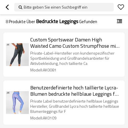
Bitte geben Sie einen Suchbegriff ein
Bedruckte Leggings
8
Produkte Über
Gefunden
Custom Sportswear Damen High
Waisted Camo Custom Strumpfhose mit
Netztaschen-Aktik
Private-Label-Hersteller von kundenspezifischer
Sportbekleidung und Großhandelsanbieter für
Aktivbekleidung, hoch taillierte Ca
Modell:AK0081
Benutzerdefinierte hoch taillierte Lycra-
Blumen bedruckte hellblaue Leggings für
Damen-Aktik
Private Label benutzerdefinierte hellblaue Leggings
Hersteller, Großhandel Lycra hoch taillierte hellblaue
Blumenleggings für F
Modell:AK0109