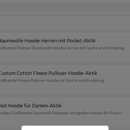
Baumwolle Hoodie Herren mit Pocket-Aktik
 Großhandel Pullover Baumwolle Hoodie Herren mit Tasche und Kordelzug
ustom Cotton Fleece Pullover Hoodie-Aktik
Großhandel Fleece Pullover Hoodie mit Tasche und Kordelzug
ized Hoodie für Damen-Aktik
 Hoodies Großhandel Baumwoll-Polyester übergroßer Hoodie für Frauen