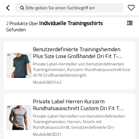
Bitte geben Sie einen Suchbegriff ein
Individuelle Trainingsshirts
2
Produkte Über
Gefunden
Benutzerdefinierte Trainingshemden
Plus Size Lose Großhandel Dri Fit T-
Shirts für Frauen-Aktik
Private Label-Hersteller von benutzerdefinierten
Trainingshemden, Kurzarm-Rundhalsausschnitt lose
dri fit Großhandelsleistungsh
Modell:AK0142
Private Label Herren Kurzarm
Rundhalsausschnitt Custom Dri Fit T
Shirts-Aktik
Private-Label-Hersteller von benutzerdefinierten
Trainingshemden, Herren-Shorts mit
Rundhalsausschnitt, benutzerdefinierte Dri-
Modell:AK0031