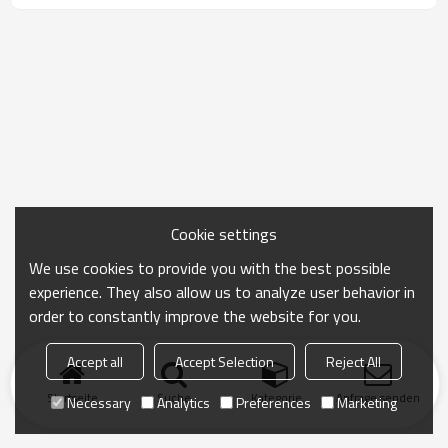
Cookie settings
We use cookies to provide you with the best possible
experience. They also allow us to analyze user behavior in
order to constantly improve the website for you.
Accept all
Accept Selection
Reject All
Startseite
Suche
Kategorie
Anfrage senden
Necessary
Analytics
Preferences
Marketing