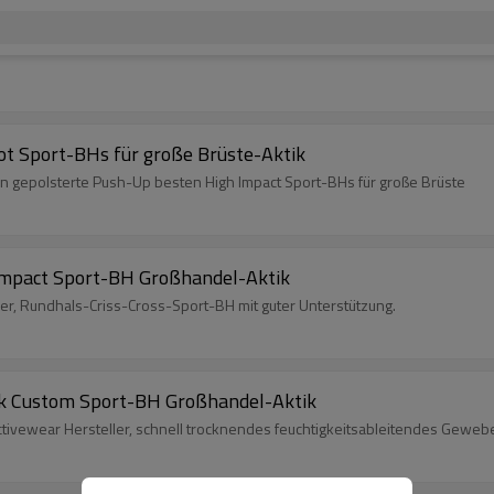
t Sport-BHs für große Brüste-Aktik
n gepolsterte Push-Up besten High Impact Sport-BHs für große Brüste
Impact Sport-BH Großhandel-Aktik
r, Rundhals-Criss-Cross-Sport-BH mit guter Unterstützung.
ck Custom Sport-BH Großhandel-Aktik
ctivewear Hersteller, schnell trocknendes feuchtigkeitsableitendes Geweb