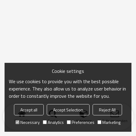
Cookie settings
We use cookies to provide you with the best possible
experience. They also allow us to analyze user behavior in
order to constantly improve the website for you.
Accept all
Accept Selection
Reject All
Startseite
Suche
Kategorie
Anfrage senden
Necessary
Analytics
Preferences
Marketing