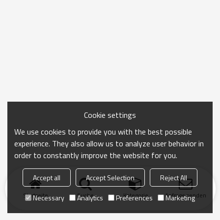
Cookie settings
We use cookies to provide you with the best possible
experience. They also allow us to analyze user behavior in
order to constantly improve the website for you.
Accept all
Accept Selection
Reject All
Startseite
Suche
Kategorie
Anfrage senden
Necessary
Analytics
Preferences
Marketing