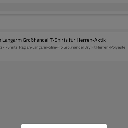
an Langarm Großhandel T-Shirts für Herren-Aktik
ngs-T-Shirts, Raglan-Langarm-Slim-Fit-Großhandel Dry Fit Herren-Polyeste