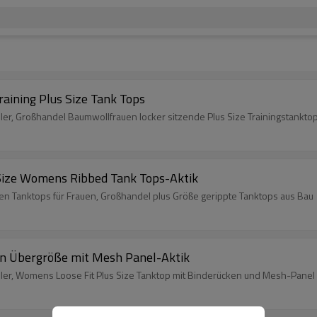
aining Plus Size Tank Tops
ler, Großhandel Baumwollfrauen locker sitzende Plus Size Trainingstankto
Size Womens Ribbed Tank Tops-Aktik
ten Tanktops für Frauen, Großhandel plus Größe gerippte Tanktops aus Bau
in Übergröße mit Mesh Panel-Aktik
ller, Womens Loose Fit Plus Size Tanktop mit Binderücken und Mesh-Panel