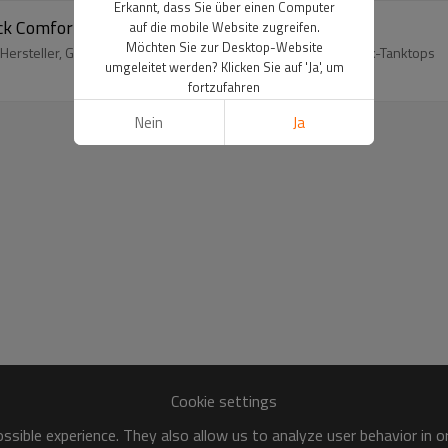
Erkannt, dass Sie über einen Computer
k Comfort Farben Tank Top-Aktik
auf die mobile Website zugreifen.
Möchten Sie zur Desktop-Website
Hersteller, Großhandel dri fit Stehkragen plus Größe Racerback-Tanktops
umgeleitet werden? Klicken Sie auf 'Ja', um
fortzufahren
Nein
Ja
Cookie settings
sible experience. They also allow us to analyze user behavior in 