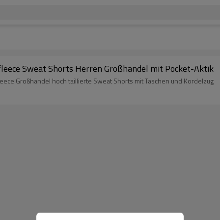
lfleece Sweat Shorts Herren Großhandel mit Pocket-Aktik
leece Großhandel hoch taillierte Sweat Shorts mit Taschen und Kordelzug