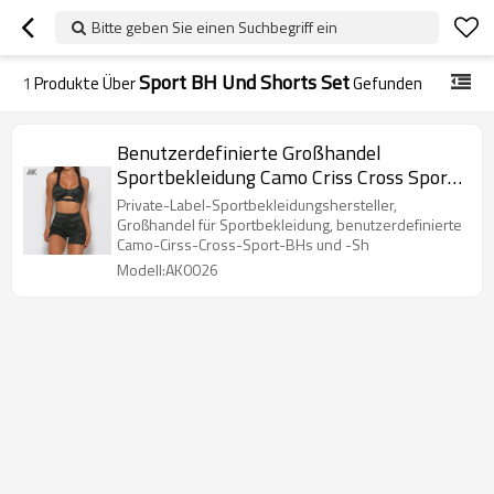
Bitte geben Sie einen Suchbegriff ein
Sport BH Und Shorts Set
1
Produkte Über
Gefunden
Benutzerdefinierte Großhandel
Sportbekleidung Camo Criss Cross Sport-
BH und Shorts Set-Aktik
Private-Label-Sportbekleidungshersteller,
Großhandel für Sportbekleidung, benutzerdefinierte
Camo-Cirss-Cross-Sport-BHs und -Sh
Modell:AK0026