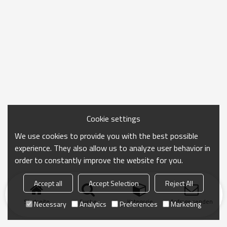
Cookie settings
We use cookies to provide you with the best possible
experience. They also allow us to analyze user behavior in
order to constantly improve the website for you.
Accept all
Accept Selection
Reject All
Startseite
Suche
Kategorie
Anfrage senden
Necessary
Analytics
Preferences
Marketing