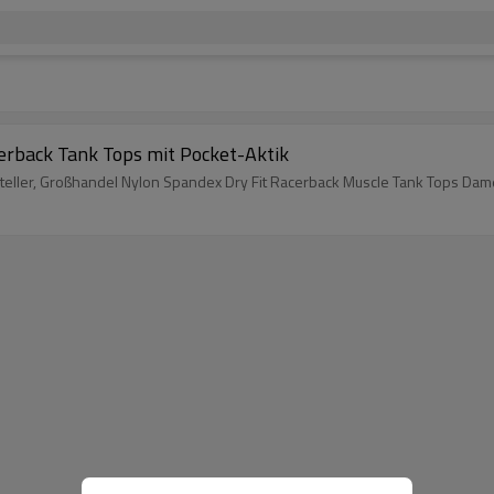
erback Tank Tops mit Pocket-Aktik
eller, Großhandel Nylon Spandex Dry Fit Racerback Muscle Tank Tops Da