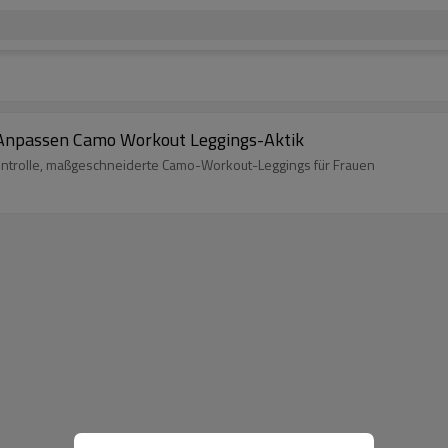
 Anpassen Camo Workout Leggings-Aktik
hkontrolle, maßgeschneiderte Camo-Workout-Leggings für Frauen