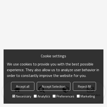
Cookie settings
We use cookies to provide you with the best possible
experience. They also allow us to analyze user behavior in
order to constantly improve the website for you.
Accept all
Accept Selection
Reject All
Startseite
Suche
Kategorie
Anfrage senden
Necessary
Analytics
Preferences
Marketing