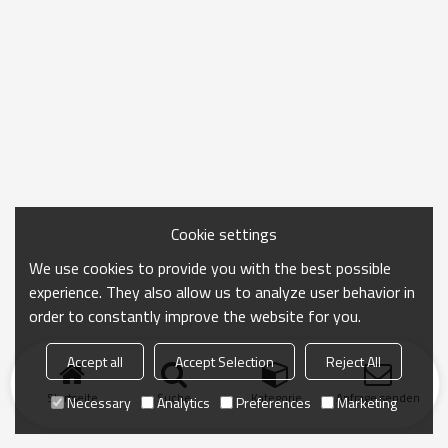
Cookie settings
We use cookies to provide you with the best possible
experience. They also allow us to analyze user behavior in
order to constantly improve the website for you.
Accept all
Accept Selection
Reject All
Startseite
Suche
Kategorie
Anfrage senden
Necessary
Analytics
Preferences
Marketing