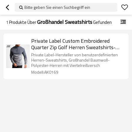
Bitte geben Sie einen Suchbegriff ein
Großhandel Sweatshirts
1
Produkte Über
Gefunden
Private Label Custom Embroidered
Quarter Zip Golf Herren Sweatshirts-
Aktik
Private Label-Hersteller von benutzerdefinierten
Herren-Sweatshirts, Großhandel Baumwoll-
Polyester-Herren mit Viertelreißversch
Modell:AK0169