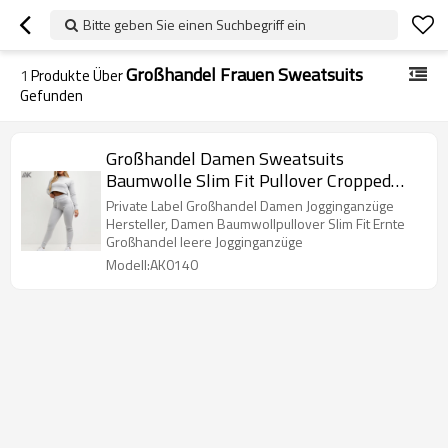
Bitte geben Sie einen Suchbegriff ein
Großhandel Frauen Sweatsuits
1
Produkte Über
Gefunden
Großhandel Damen Sweatsuits
Baumwolle Slim Fit Pullover Cropped
Jogginganzüge-Aktik
Private Label Großhandel Damen Jogginganzüge
Hersteller, Damen Baumwollpullover Slim Fit Ernte
Großhandel leere Jogginganzüge
Modell:AK0140