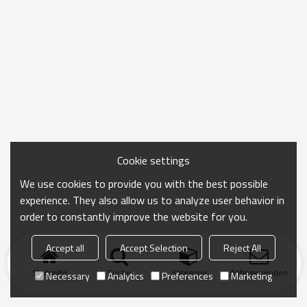
Cookie settings
We use cookies to provide you with the best possible
experience. They also allow us to analyze user behavior in
order to constantly improve the website for you.
Accept all
Accept Selection
Reject All
Startseite
Suche
Kategorie
Anfrage senden
Necessary
Analytics
Preferences
Marketing