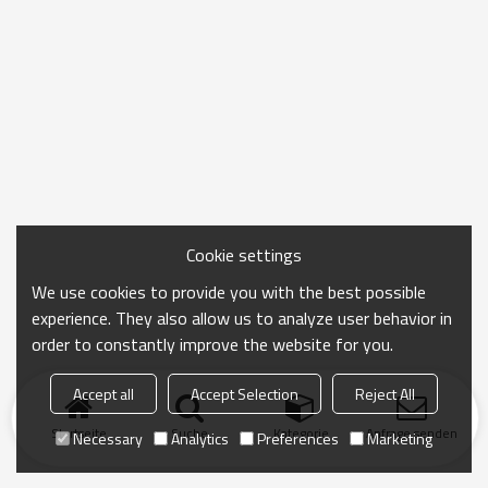
Cookie settings
We use cookies to provide you with the best possible
experience. They also allow us to analyze user behavior in
order to constantly improve the website for you.
Accept all
Accept Selection
Reject All
Startseite
Suche
Kategorie
Anfrage senden
Necessary
Analytics
Preferences
Marketing