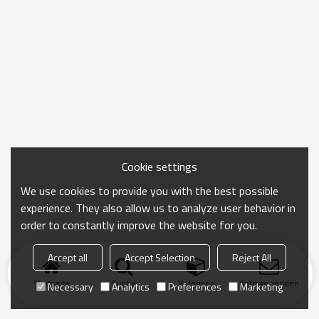
Cookie settings
We use cookies to provide you with the best possible
experience. They also allow us to analyze user behavior in
order to constantly improve the website for you.
Accept all
Accept Selection
Reject All
Startseite
Suche
Kategorie
Anfrage senden
Necessary
Analytics
Preferences
Marketing