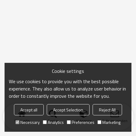
Cookie settings
We use cookies to provide you with the best possible
experience. They also allow us to analyze user behavior in
order to constantly improve the website for you.
Accept all
Accept Selection
Reject All
Startseite
Suche
Kategorie
Anfrage senden
Necessary
Analytics
Preferences
Marketing