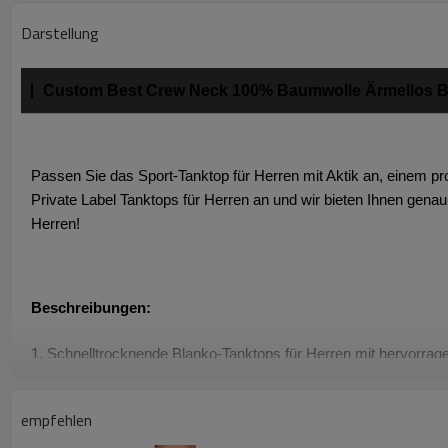
Darstellung
Custom Best Crew Neck 100% Baumwolle Ärmellos Bu
Passen Sie das Sport-Tanktop für Herren mit Aktik an, einem pr
Private Label Tanktops für Herren an und wir bieten Ihnen genau
Herren!
Beschreibungen:
1. Schnelltrocknende Blanko-Tanktops für Herren mit hervorrage
2. Leichtes, weiches und atmungsaktives, dehnbares Gewebe gibt 
empfehlen
3. Sport-Tanktops für Herren aus 100% Baumwolle mit Rundhals