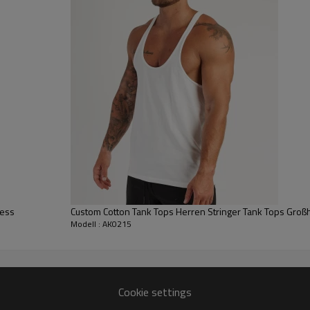
% Baumwolle 5 % Elasthan / 90 % Polyester 10 % Elasthan
uchtigkeitstransport, Vier-Wege-Stretch,
ktiv, schnell trocknend, antistatisch, leicht
tudio, Laufen, Workout, Yoga, Alltagskleidung
i, Wärmeübertragung, Sublimation, Webbund, Silikon usw.
Angepasst an Ihre Marke
ness
Custom Cotton Tank Tops Herren Stringer Tank Tops Großha
Modell : AK0215
 für die Massenproduktion, nachdem alle Details bestätigt wurden
 UPS, TNT, EMS, Luftversand, Seeversand usw.
Cookie settings