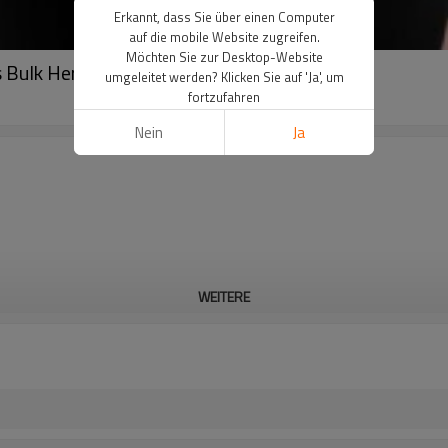
Erkannt, dass Sie über einen Computer
auf die mobile Website zugreifen.
Möchten Sie zur Desktop-Website
Bulk Herren Sport Tank Top-Aktik
umgeleitet werden? Klicken Sie auf 'Ja', um
fortzufahren
Nein
Ja
WEITERE