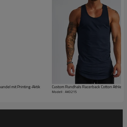
ndel mit Printing-Aktik
Custom Rundhals Racerback Cotton Athletic 
Modell : AK0215