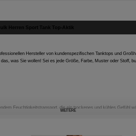
lk Herren Sport Tank Top-Aktik
ofessionellen
Hersteller von kundenspezifischen Tanktops und Großha
 das, was Sie wollen! Sei es jede Größe, Farbe, Muster oder Stoff, bu
ndem Feuchtigkeitstransport, die ein trockenes und kühles Gefühl w
WEITERE
Ihnen ein cooles Gefühl, perfekt für Fitnessstudio, Training, Laufen
ausschnitt und Logo-Stickerei