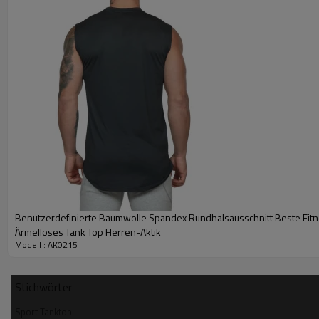
Produktdetails
Stoff
100 % Baumwolle / 95 
Fe
Stoffeigenschaften
atmungsa
Entwurf für
Fitnesss
Logo
Siebdruck, Stickere
Etikett / Hangtag / Paket
Benutzerdefinierte Baumwolle Spandex Rundhalsausschnitt Beste Fit
Ärmelloses Tank Top Herren-Aktik
Lieferzeit
7 Tage für Muster und 25 Tage
Modell : AK0215
Versand
DHL, Fedex,
Stichwörter
Sport Tanktop