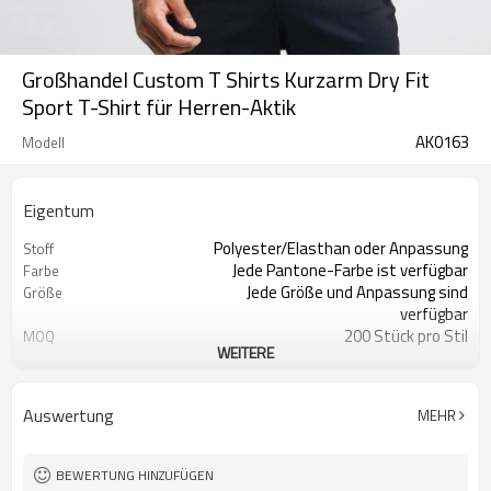
Großhandel Custom T Shirts Kurzarm Dry Fit
Sport T-Shirt für Herren-Aktik
AK0163
Modell
Eigentum
Polyester/Elasthan oder Anpassung
Stoff
Jede Pantone-Farbe ist verfügbar
Farbe
Jede Größe und Anpassung sind
Größe
verfügbar
200 Stück pro Stil
MOQ
WEITERE
Drucken, Sticken,
Logo
Wärmeübertragung, ect
Feuchtigkeitstransport, schnell
Feature
Auswertung
MEHR
trocknend, antistatisch
BEWERTUNG HINZUFÜGEN