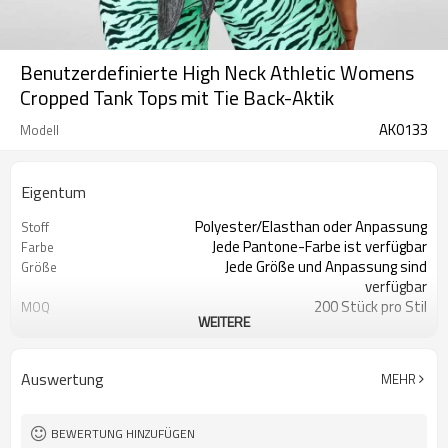
Benutzerdefinierte High Neck Athletic Womens
Cropped Tank Tops mit Tie Back-Aktik
AK0133
Modell
Eigentum
Polyester/Elasthan oder Anpassung
Stoff
Jede Pantone-Farbe ist verfügbar
Farbe
Jede Größe und Anpassung sind
Größe
verfügbar
200 Stück pro Stil
MOQ
WEITERE
Drucken, Sticken,
Logo
Wärmeübertragung, ect
Feuchtigkeitstransport, schnell
Feature
Auswertung
MEHR
trocknend, antistatisch
BEWERTUNG HINZUFÜGEN