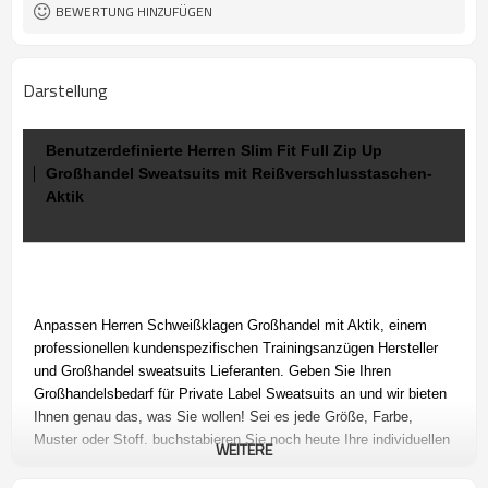
BEWERTUNG HINZUFÜGEN
Darstellung
Benutzerdefinierte Herren Slim Fit Full Zip Up
Großhandel Sweatsuits mit Reißverschlusstaschen-
Aktik
Anpassen
Herren Schweißklagen Großhandel mit Aktik, einem
professionellen
kundenspezifischen Trainingsanzügen Hersteller
und Großhandel sweatsuits Lieferanten. Geben Sie
Ihren
Großhandelsbedarf für Private Label Sweatsuits an und wir bieten
Ihnen genau das, was Sie wollen! Sei es jede Größe, Farbe,
Muster oder Stoff, buchstabieren Sie noch heute Ihre individuellen
WEITERE
Anforderungen!