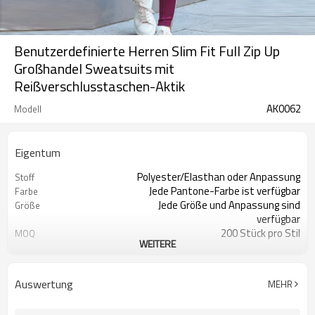
Benutzerdefinierte Herren Slim Fit Full Zip Up
Großhandel Sweatsuits mit
Reißverschlusstaschen-Aktik
AK0062
Modell
Eigentum
Polyester/Elasthan oder Anpassung
Stoff
Jede Pantone-Farbe ist verfügbar
Farbe
Jede Größe und Anpassung sind
Größe
verfügbar
200 Stück pro Stil
MOQ
WEITERE
Drucken, Sticken,
Logo
Wärmeübertragung, ect
Feuchtigkeitstransport, schnell
Feature
Auswertung
MEHR
trocknend, antistatisch