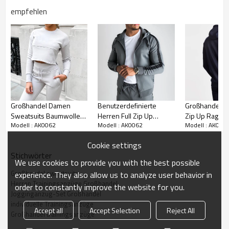
empfehlen
Beschreibungen:
1. Hautfreundliches und atmungsaktives
Großhandelsmaterial für Trainingsanzüge, leitet Feuchtigkeit
von Ihrer Haut ab
Großhandel Damen
Benutzerdefinierte
Großhandel Me
2. Mit langen Ärmeln, Reißverschlusstasche und breitem,
Sweatsuits Baumwolle
Herren Full Zip Up
Zip Up Raglan
geripptem, elastischem Saum und Bündchen zum
Modell : AK0062
Modell : AK0062
Modell : AK006
Slim Fit Pullover Cropped
Raglan Ärmel
Custom Traini
Einschließen der Wärme
Jogginganzüge-Aktik
Großhandel
mit Zip Pocket
Cookie settings
Trainingsanzüge mit
3. Slim Fit Herren-Trainingsanzüge mit durchgehendem
Stichwörter
Reißverschlusstasche-
Reißverschluss im Großhandel mit Reißverschlusstaschen
We use cookies to provide you with the best possible
Aktik
Großhandel sweatsuits
experience. They also allow us to analyze user behavior in
Herren Trainingsanzüge Großhandel
order to constantly improve the website for you.
Jogginganzug-Set Großhandel
individuelle Trainingsanzüge
Produktdetails
Accept all
Accept Selection
Reject All
Großhandel trainingsanzüge